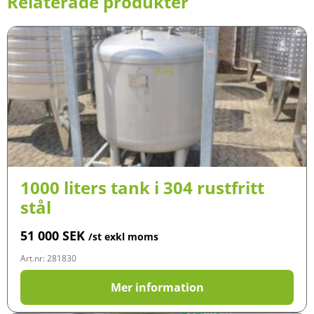
Relaterade produkter
1000 liters tank i 304 rustfritt
stål
51 000
SEK
/st exkl moms
Art.nr: 281830
Mer information