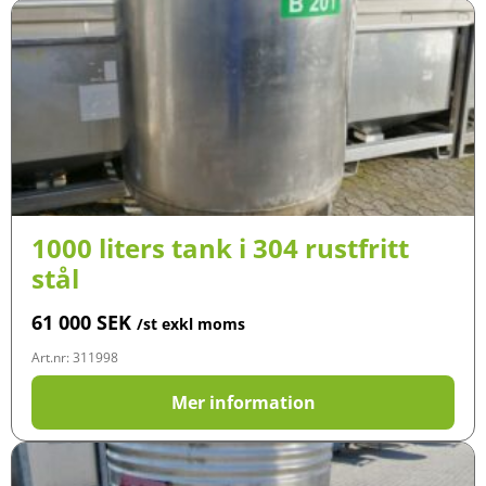
1000 liters tank i 304 rustfritt
stål
61 000
SEK
/st exkl moms
Art.nr: 311998
Mer information