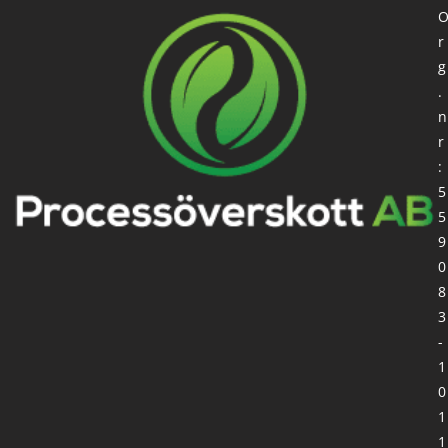
r
g
.
n
r
:
5
5
9
0
8
3
-
1
0
1
1