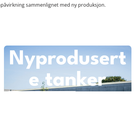
imapåvirkning sammenlignet med ny produksjon.
Nyprodusert
e tanker
Les mer om dette