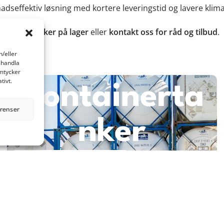
nadseffektiv løsning med kortere leveringstid og lavere kl
Se alle tanker på lager
eller
kontakt oss
for råd og tilbud
.
h/eller
ehandla
amtycker
tivt.
Containerta
erenser
nker
Les mer om dette