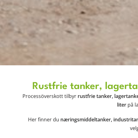
Rustfrie tanker, lagert
Processöverskott tilbyr
rustfrie tanker, lagertank
liter
på la
Her finner du
næringsmiddeltanker, industritan
vel