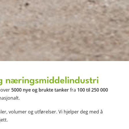
og næringsmiddelindustri
r over
5000 nye og brukte tanker
fra
100 til 250
000
nasjonalt.
aler, volumer og utførelser. Vi hjelper deg med å
ett.