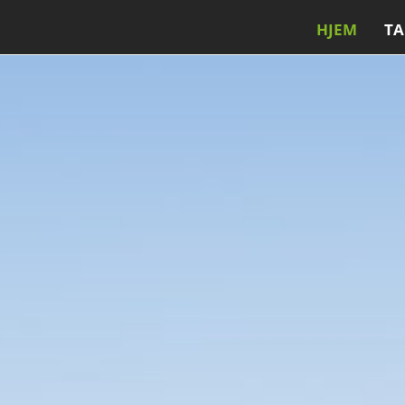
HJEM
T