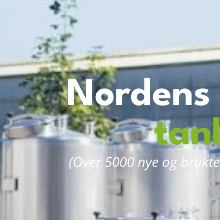
Norden
tan
(Over 5000 nye og brukte 