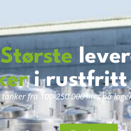
s
Største
lever
ker
i rustfritt
tanker fra 100-250 000 liter på lage