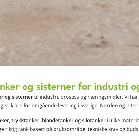
anker og sisterner for industri 
er og sisterner
til industri, prosess og næringsmidler. Vi ha
ger, klare for omgående levering i Sverige, Norden og inter
ker, trykktanker, blandetanker og silotanker
i ulike materi
ge riktig tank basert på bruksområde, tekniske krav og budsj