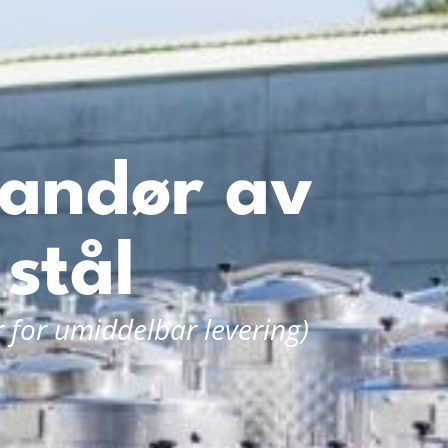
andør av
 stål
r for umiddelbar levering)