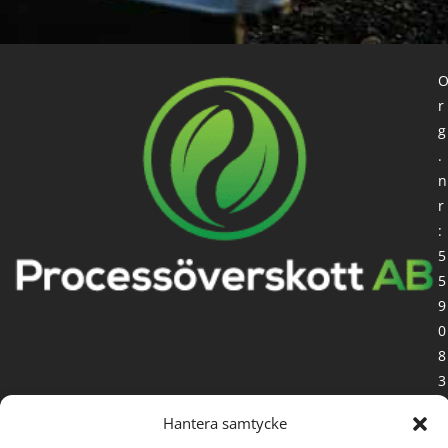
r
g
.
n
r
:
5
5
9
0
8
3
-
Hantera samtycke
1