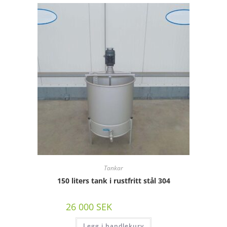
Tankar
150 liters tank i rustfritt stål 304
26 000
SEK
/st exkl moms
Legg i handlekurv