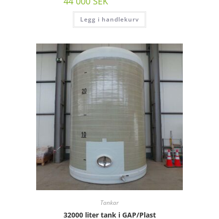
44 000
SEK
/st exkl moms
Legg i handlekurv
Tankar
32000 liter tank i GAP/Plast