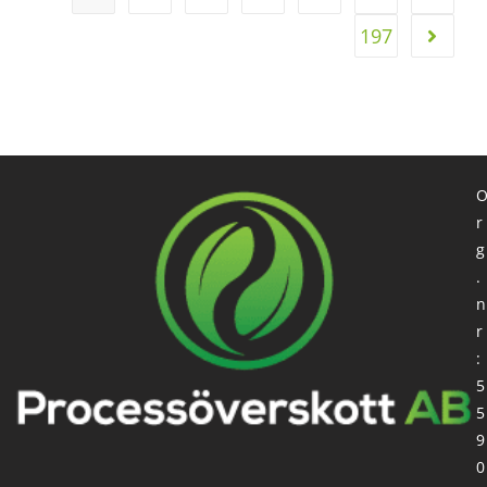
197
r
g
.
n
r
:
5
5
9
0