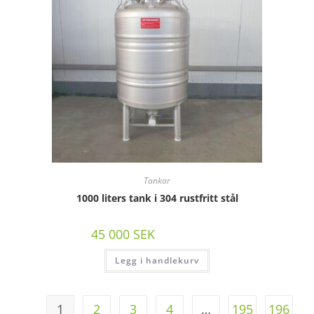
Tankar
1000 liters tank i 304 rustfritt stål
45 000
SEK
/st exkl moms
Legg i handlekurv
1
2
3
4
…
195
196