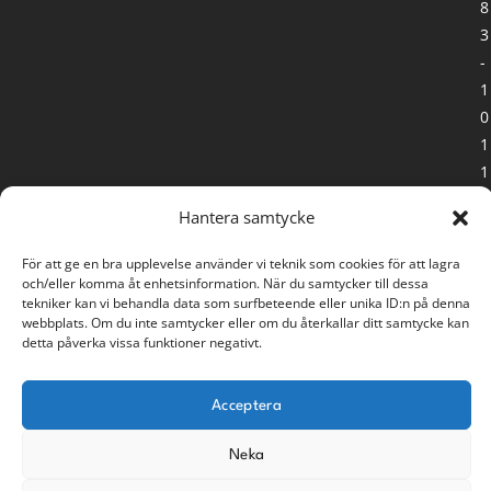
8
3
-
1
0
1
1
PROCESSÖVERSKOTT
Hantera samtycke
Rodervägen 57
För att ge en bra upplevelse använder vi teknik som cookies för att lagra
891 78 Bonässund
och/eller komma åt enhetsinformation. När du samtycker till dessa
info@processoverskott.se info@processoverskott.se
tekniker kan vi behandla data som surfbeteende eller unika ID:n på denna
webbplats. Om du inte samtycker eller om du återkallar ditt samtycke kan
detta påverka vissa funktioner negativt.
ABONNER PÅ NYHETSBREVET
E-mail
Acceptera
Neka
PRENUMERERA