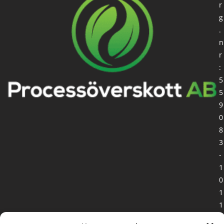
r
g
.
n
r
:
5
5
9
0
8
3
-
1
0
1
1