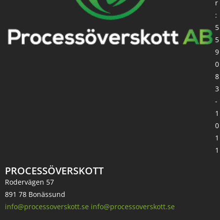
r
:
5
5
9
0
8
3
-
1
0
1
1
PROCESSÖVERSKOTT
Rodervägen 57
891 78 Bonässund
info@processoverskott.se info@processoverskott.se