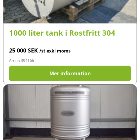
1000 liter tank i Rostfritt 304
25 000
SEK
/st exkl moms
Art.nr: 394166
Mer information