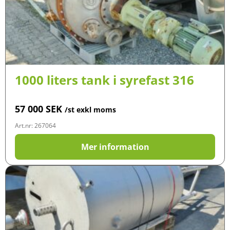
1000 liters tank i syrefast 316
57 000
SEK
/st exkl moms
Art.nr: 267064
Mer information