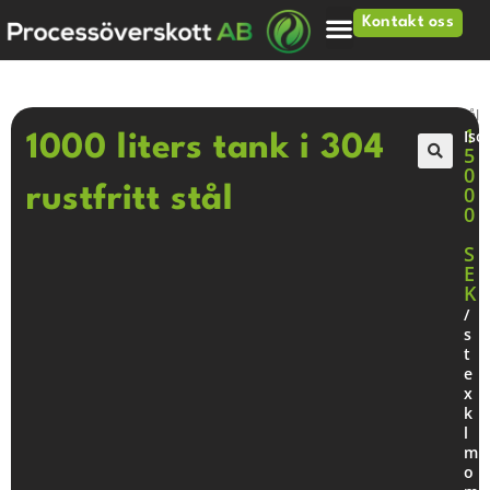
Kontakt oss
Hjem
>
Tankar
>
1000 liters tank i 304 rustfritt stål
1
Iso
1000 liters tank i 304
5
0
🔍
0
rustfritt stål
0
S
E
K
/
s
t
e
x
k
l
m
o