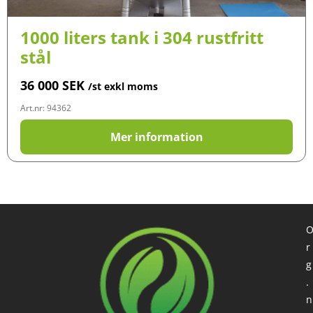
1000 liters tank i 304 rustfritt
stål
36 000
SEK
/st exkl moms
Art.nr: 94362
Mer information
r
g
.
n