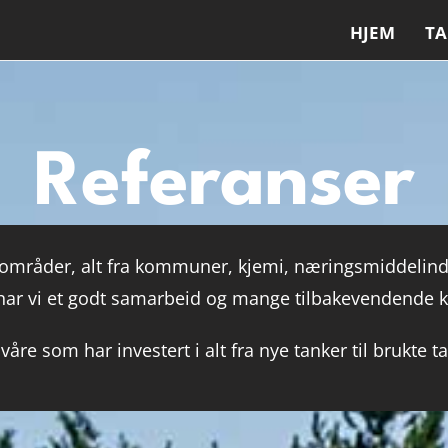
HJEM
T
Referanser
gsområder, alt fra kommuner, kjemi, næringsmiddelind
har vi et godt samarbeid og mange tilbakevendende 
åre som har investert i alt fra nye tanker til brukte t