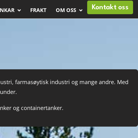
Kontakt oss
ANKAR
FRAKT
OM OSS
ustri, farmasøytisk industri og mange andre. Med
kunder.
anker og containertanker.