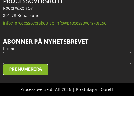
PROCESSÖVERSKOTT
Rodervägen 57
891 78 Bonässund
info@processoverskott.se info@processoverskott.se
ABONNER PÅ NYHETSBREVET
E-mail
PRENUMERERA
Processöverskott AB 2026 | Produksjon: CoreIT