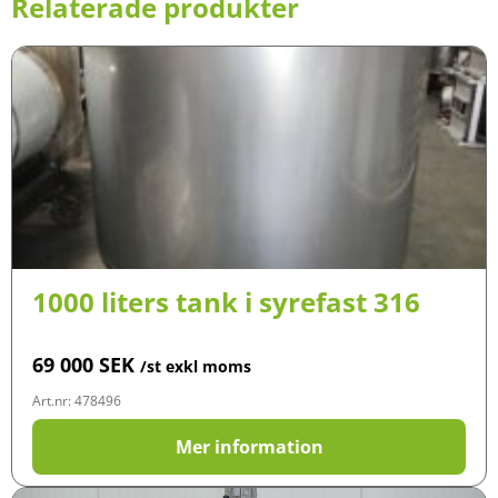
Relaterade produkter
1000 liters tank i syrefast 316
69 000
SEK
/st exkl moms
Art.nr: 478496
Mer information