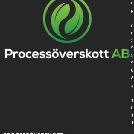
r
g
.
n
r
:
5
5
9
0
8
3
-
1
0
1
1