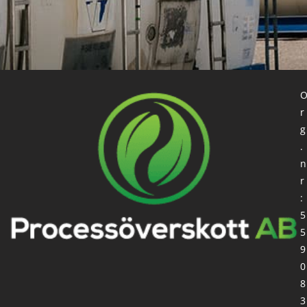
r
g
.
n
r
:
5
5
9
0
8
3