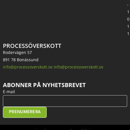
-
1
0
1
1
PROCESSÖVERSKOTT
Rodervägen 57
891 78 Bonässund
info@processoverskott.se info@processoverskott.se
ABONNER PÅ NYHETSBREVET
E-mail
PRENUMERERA