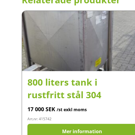
800 liters tank i
rustfritt stål 304
17 000
SEK
/st exkl moms
Art.nr: 415742
Mer information