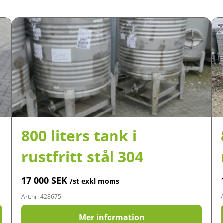
800 liters tank i
rustfritt stål 304
17 000
SEK
/st exkl moms
Art.nr: 428675
Mer information