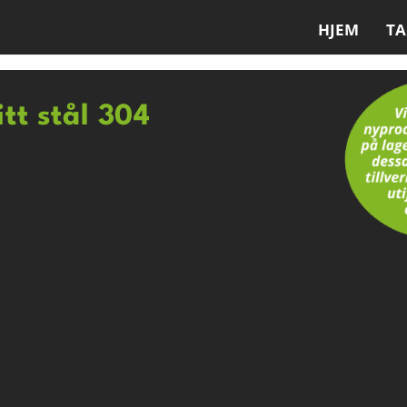
HJEM
T
itt stål 304