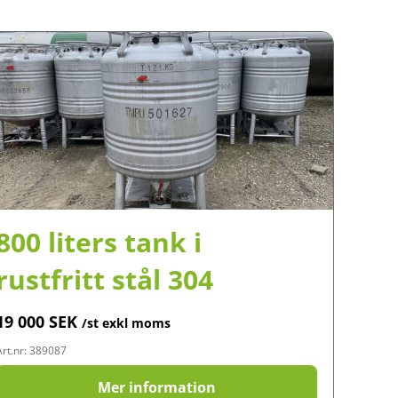
800 liters tank i
rustfritt stål 304
19 000
SEK
/st exkl moms
Art.nr: 389087
Mer information