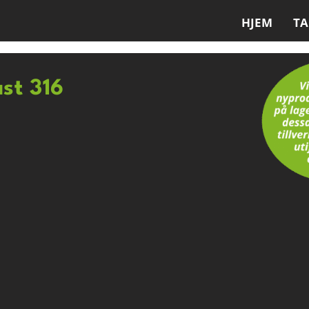
HJEM
T
ast 316