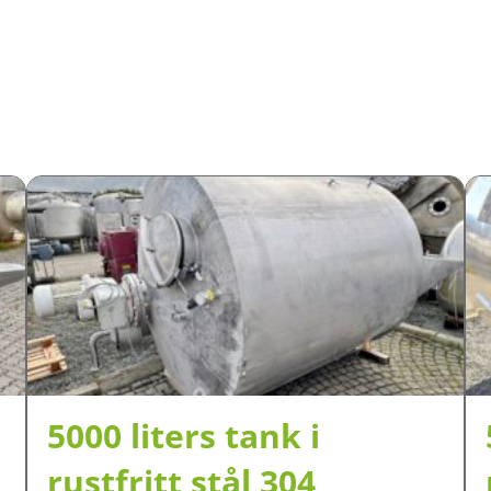
5000 liters tank i
rustfritt stål 304