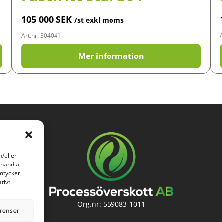
105 000
SEK
/st exkl moms
Art.nr: 304041
Mer information
h/eller
ehandla
amtycker
tivt.
Org.nr: 559083-1011
erenser