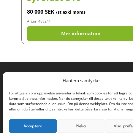
80 000
SEK
/st exkl moms
Art.nr: 488241
Mer information
PROCESSÖVERSKOTT
Hantera samtycke
Rodervägen 57
För att ge en bra upplevelse använder vi teknik som cookies för att lagra oc
891 78 Bonässund
komma åt enhetsinformation. När du samtycker till dessa tekniker kan vi b
info@processoverskott.se
data som surfbeteende eller unika ID:n på denna webbplats. Om du inte s
info@processoverskott.se
eller om du återkallar ditt samtycke kan detta påverka vissa funktioner nega
Acceptera
Neka
Visa pref