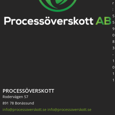
r
:
5
5
9
0
8
3
-
1
0
1
1
PROCESSÖVERSKOTT
Rodervägen 57
891 78 Bonässund
info@processoverskott.se info@processoverskott.se