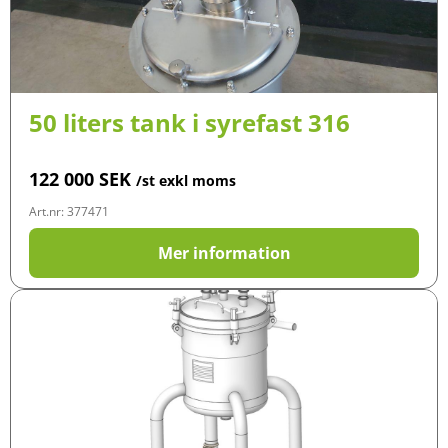
50 liters tank i syrefast 316
122 000
SEK
/st exkl moms
Art.nr: 377471
Mer information