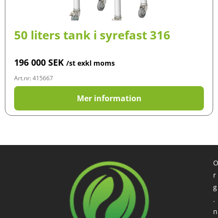
50 liters tank i syrefast 316
196 000
SEK
/st exkl moms
Art.nr: 415667
Mer information
r
g
.
n