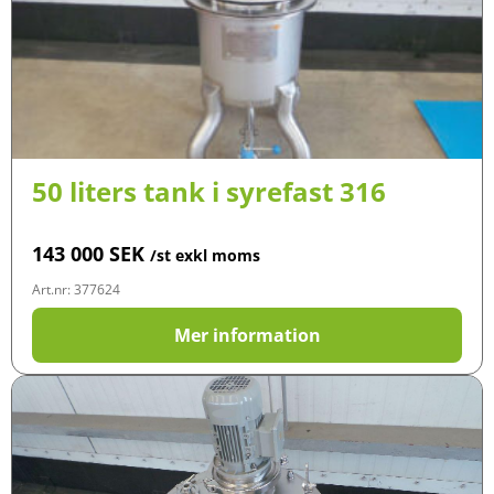
50 liters tank i syrefast 316
143 000
SEK
/st exkl moms
Art.nr: 377624
Mer information