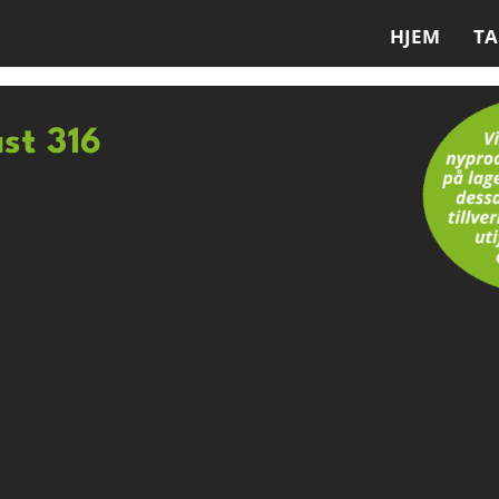
HJEM
T
ast 316