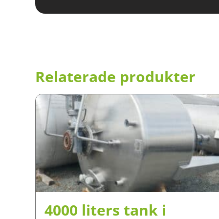
Relaterade produkter
4000 liters tank i