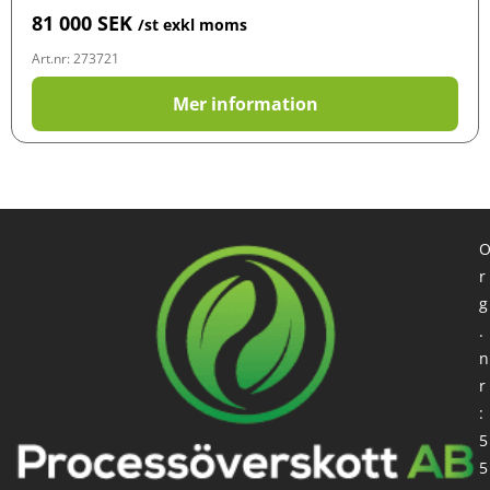
81 000
SEK
/st exkl moms
Art.nr: 273721
Mer information
r
g
.
n
r
:
5
5