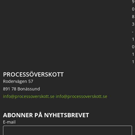
9
0
8
3
-
1
0
1
1
PROCESSÖVERSKOTT
Rodervägen 57
891 78 Bonässund
info@processoverskott.se info@processoverskott.se
ABONNER PÅ NYHETSBREVET
E-mail