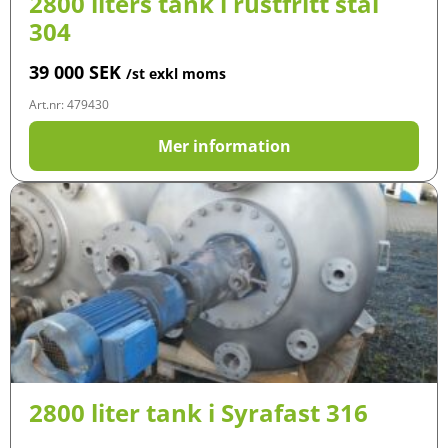
2800 liters tank i rustfritt stål
304
39 000
SEK
/st exkl moms
Art.nr: 479430
Mer information
2800 liter tank i Syrafast 316