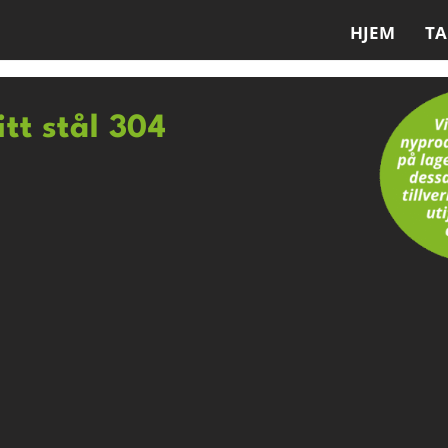
HJEM
T
itt stål 304