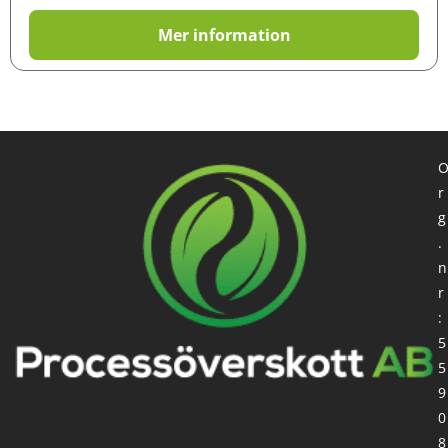
Mer information
r
g
.
n
r
:
5
5
9
0
8