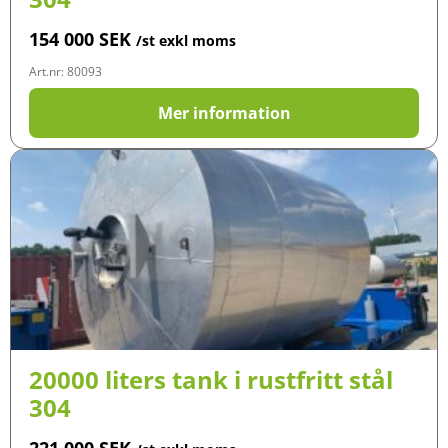
154 000
SEK
/st exkl moms
Art.nr: 80093
Mer information
20000 liters tank i rustfritt stål
304