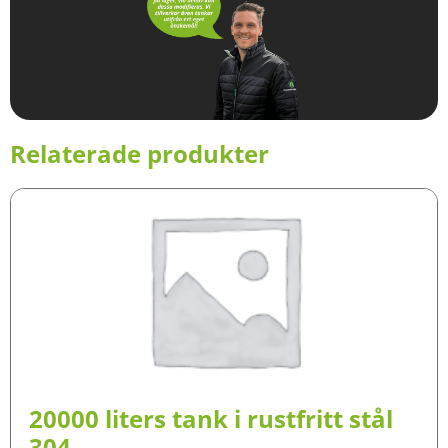
Relaterade produkter
20000 liters tank i rustfritt stål
304