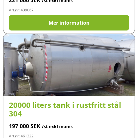
221 000
SEK
/st exkl moms
Art.nr: 439067
Mer information
20000 liters tank i rustfritt stål
304
197 000
SEK
/st exkl moms
Art.nr: 461322