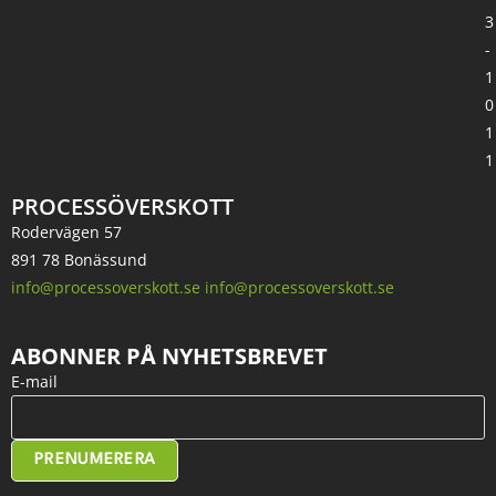
3
-
1
0
1
1
PROCESSÖVERSKOTT
Rodervägen 57
891 78 Bonässund
info@processoverskott.se info@processoverskott.se
ABONNER PÅ NYHETSBREVET
E-mail
PRENUMERERA