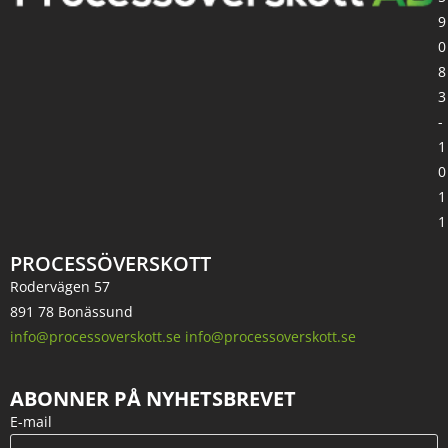
9
0
8
3
-
1
0
1
1
PROCESSÖVERSKOTT
Rodervägen 57
891 78 Bonässund
info@processoverskott.se info@processoverskott.se
ABONNER PÅ NYHETSBREVET
E-mail