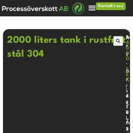
Kontakt oss
Hjem
>
Tankar
>
2000 liters tank i rustfritt stål 304
9
A
Iso
2000 liters tank i rustfritt
4
r
0
🔍
0
stål 304
t
0
.
S
n
E
r
K
/
:
s
4
t
e
5
x
0
k
l
2
m
o
3