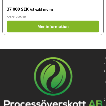
37 000
SEK
/st exkl moms
Art.nr: 299940
Mer information
r
g
.
n
r
:
5
5