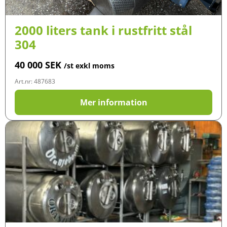
2000 liters tank i rustfritt stål
304
40 000
SEK
/st exkl moms
Art.nr: 487683
Mer information