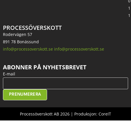
0
1
1
PROCESSÖVERSKOTT
Rodervägen 57
891 78 Bonässund
info@processoverskott.se info@processoverskott.se
ABONNER PÅ NYHETSBREVET
E-mail
PRENUMERERA
Processöverskott AB 2026 | Produksjon: CoreIT