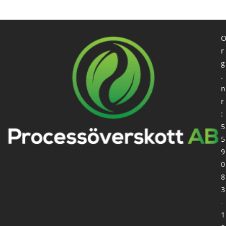
r
g
.
n
r
:
5
5
9
0
8
3
-
1