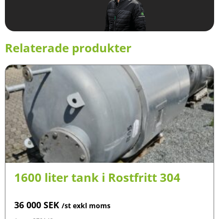
Relaterade produkter
1600 liter tank i Rostfritt 304
36 000
SEK
/st exkl moms