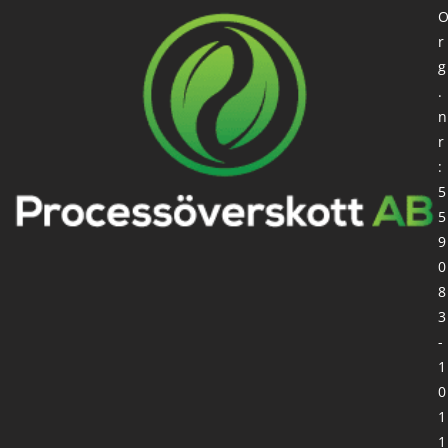
r
g
.
n
r
:
5
5
9
0
8
3
-
1
0
1
1