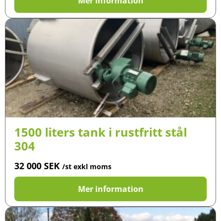
Mer information
1500 liters tank i rustfritt stål
304
32 000
SEK
/st exkl moms
Mer information