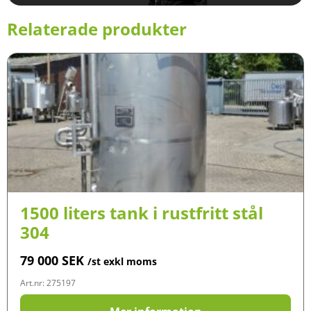
Relaterade produkter
1500 liters tank i rustfritt stål
304
79 000
SEK
/st exkl moms
Art.nr: 275197