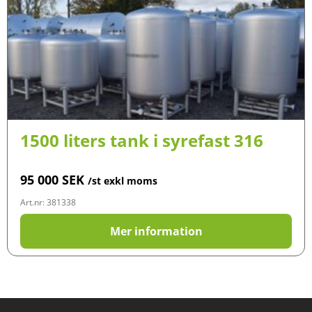
1500 liters tank i syrefast 316
95 000
SEK
/st exkl moms
Art.nr: 381338
Mer information