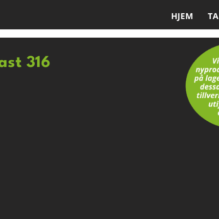
HJEM
T
fast 316