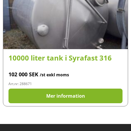
10000 liter tank i Syrafast 316
102 000
SEK
/st exkl moms
Art.nr: 288671
Mer information