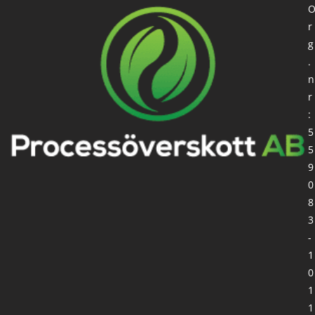
r
g
.
n
r
:
5
5
9
0
8
3
-
1
0
1
1