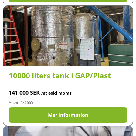
10000 liters tank i GAP/Plast
141 000
SEK
/st exkl moms
Art.nr: 486665
Mer information