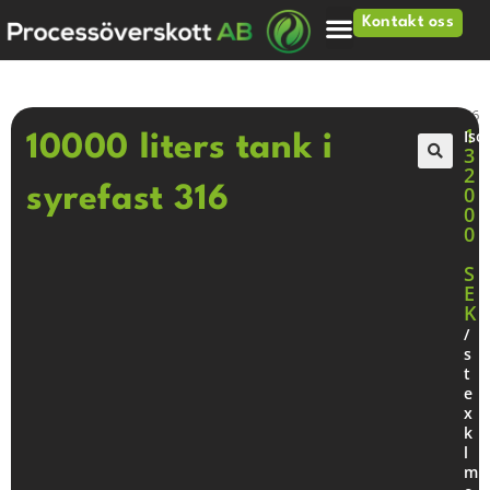
Kontakt oss
Hjem
>
Tankar
>
10000 liters tank i syrefast 316
1
Iso
10000 liters tank i
3
2
🔍
0
syrefast 316
0
0
S
E
K
/
s
t
e
x
k
l
m