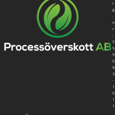
r
g
.
n
r
:
5
5
9
0
8
3
-
1
0
1
1