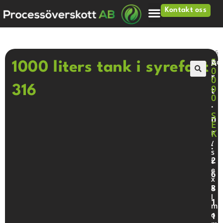
Kontakt oss
Hjem
>
Tankar
>
1000 liters tank i syrefast 316
5
A
Iso
1000 liters tank i syrefast
0
r
0
🔍
0
316
t
0
.
S
n
E
r
K
/
:
s
2
t
e
6
x
8
k
l
1
m
o
1