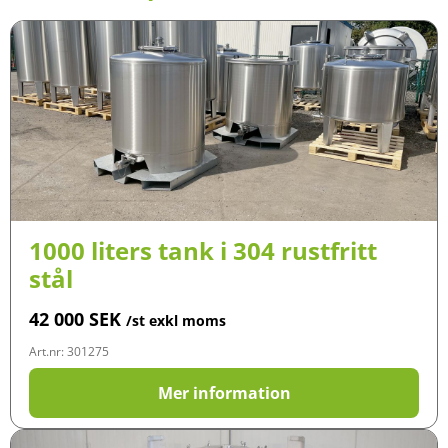
1000 liters tank i 304 rustfritt
stål
42 000
SEK
/st exkl moms
Art.nr: 301275
Mer information