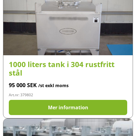
1000 liters tank i 304 rustfritt
stål
95 000
SEK
/st exkl moms
Art.nr: 379802
Mer information