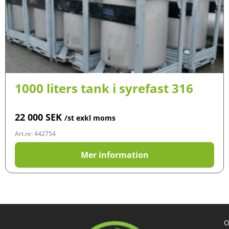
1000 liters tank i syrefast 316
22 000
SEK
/st exkl moms
Art.nr: 442754
Mer information