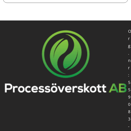
r
g
.
n
r
:
5
5
9
0
8
3
-