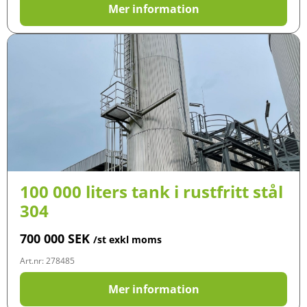
Mer information
100 000 liters tank i rustfritt stål
304
700 000
SEK
/st exkl moms
Art.nr: 278485
Mer information