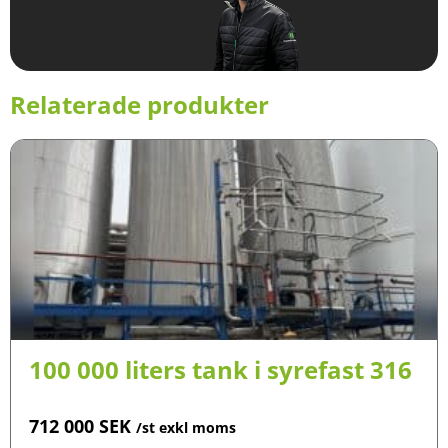
Relaterade produkter
100 000 liters tank i syrefast 316
712 000
SEK
/st exkl moms