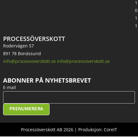
1
0
1
1
PROCESSÖVERSKOTT
Rodervägen 57
891 78 Bonässund
info@processoverskott.se info@processoverskott.se
ABONNER PÅ NYHETSBREVET
E-mail
PRENUMERERA
Processöverskott AB 2026 | Produksjon: CoreIT