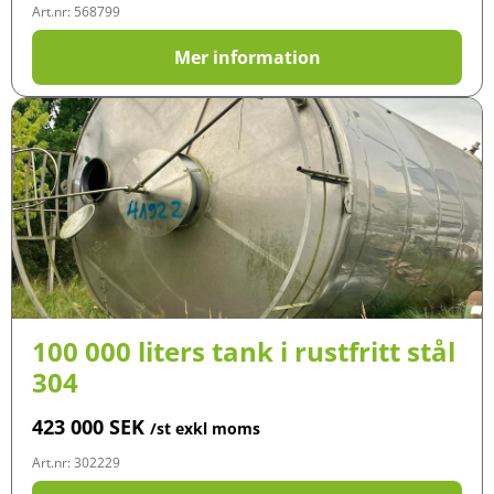
Art.nr: 568799
Mer information
100 000 liters tank i rustfritt stål
304
423 000
SEK
/st exkl moms
Art.nr: 302229