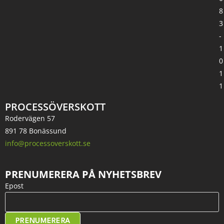
8
3
-
1
0
1
1
PROCESSÖVERSKOTT
Rodervägen 57
891 78 Bonässund
info@processoverskott.se
PRENUMERERA PÅ NYHETSBREV
Epost
PRENUMERERA