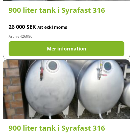
900 liter tank i Syrafast 316
26 000
SEK
/st exkl moms
Art.nr: 426986
Mer information
900 liter tank i Syrafast 316