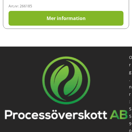
Art.nr: 266185
Mer information
r
g
.
n
r
:
5
5
9
0