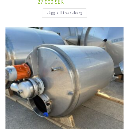
27 000
SEK
/st exkl moms
Lägg till i varukorg