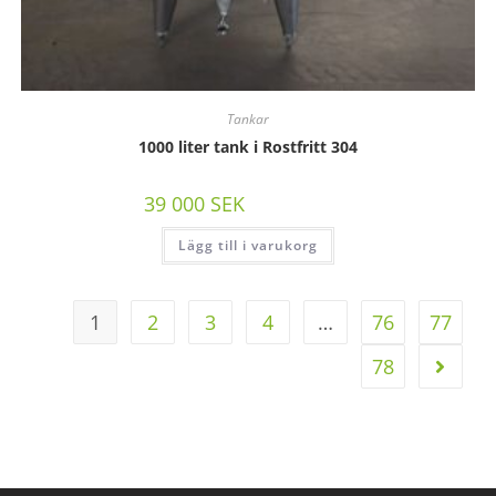
Tankar
1000 liter tank i Rostfritt 304
39 000
SEK
/st exkl moms
Lägg till i varukorg
1
2
3
4
…
76
77
78