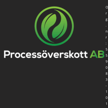
r
g
.
n
r
:
5
5
9
0
8
3
-
1
0
1