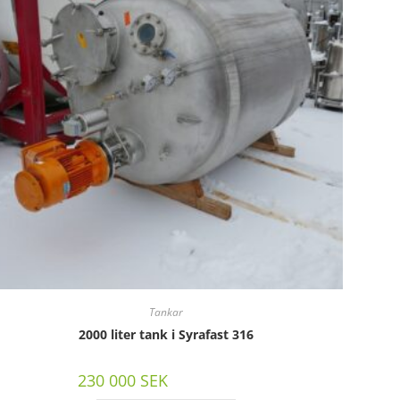
Tankar
2000 liter tank i Syrafast 316
230 000
SEK
/st exkl moms