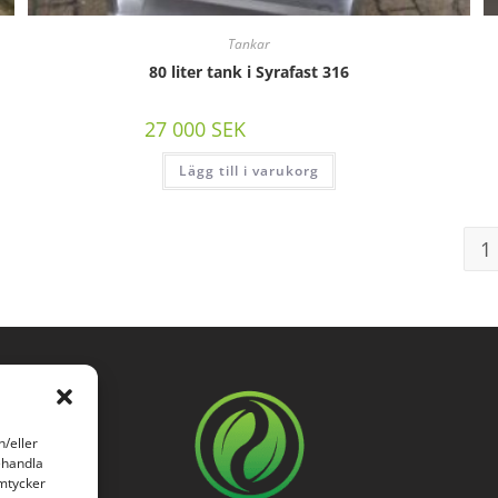
Tankar
80 liter tank i Syrafast 316
27 000
SEK
/st exkl moms
Lägg till i varukorg
1
h/eller
ehandla
amtycker