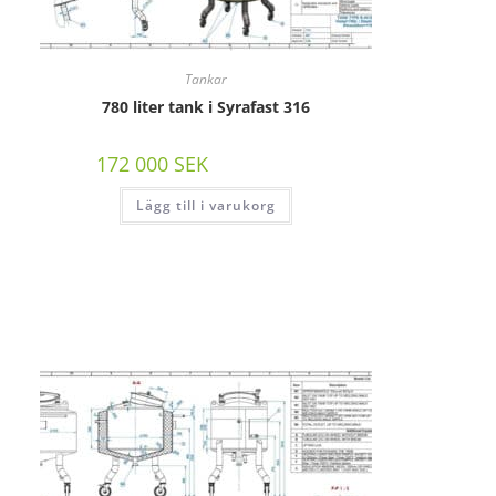
Tankar
780 liter tank i Syrafast 316
172 000
SEK
/st exkl moms
Lägg till i varukorg