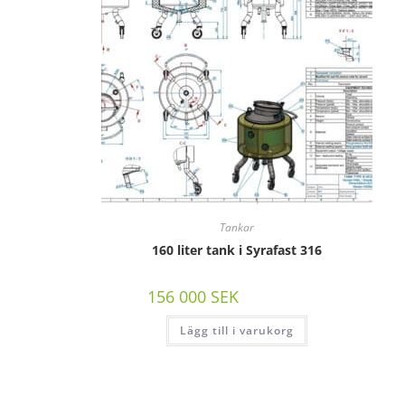
Tankar
160 liter tank i Syrafast 316
156 000
SEK
/st exkl moms
Lägg till i varukorg