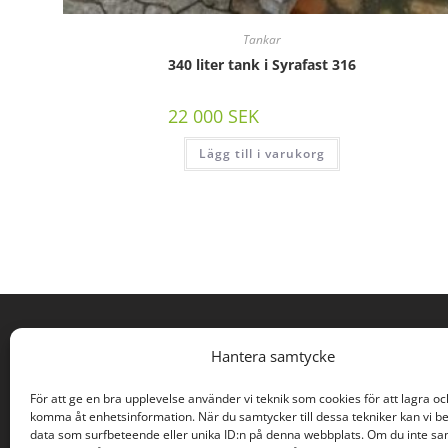
Tankar
340 liter tank i Syrafast 316
22 000
SEK
/st exkl moms
Lägg till i varukorg
PROCESSÖVERSKOTT
Hantera samtycke
Rodervägen 57
För att ge en bra upplevelse använder vi teknik som cookies för att lagra oc
891 78 Bonässund
komma åt enhetsinformation. När du samtycker till dessa tekniker kan vi b
info@processoverskott.se
data som surfbeteende eller unika ID:n på denna webbplats. Om du inte s