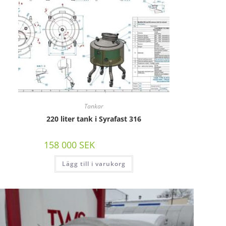
Tankar
220 liter tank i Syrafast 316
158 000
SEK
/st exkl moms
Lägg till i varukorg