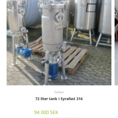
Tankar
72 liter tank i Syrafast 316
94 000
SEK
/st exkl moms