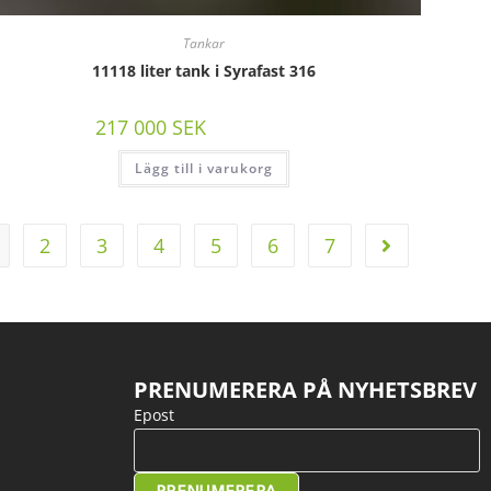
Tankar
11118 liter tank i Syrafast 316
217 000
SEK
/st exkl moms
Lägg till i varukorg
2
3
4
5
6
7
PRENUMERERA PÅ NYHETSBREV
Epost