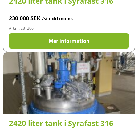
2420 liter tank i Syrafast 316
230 000
SEK
/st exkl moms
Art.nr: 281206
Mer information
2420 liter tank i Syrafast 316