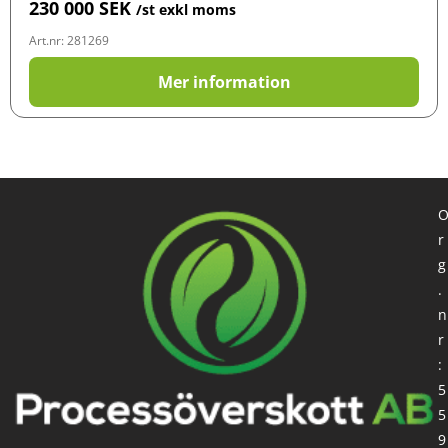
230 000
SEK
/st exkl moms
Art.nr: 281269
Mer information
r
g
.
n
r
:
5
5
9