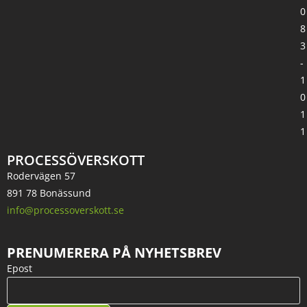
0
8
3
-
1
0
1
1
PROCESSÖVERSKOTT
Rodervägen 57
891 78 Bonässund
info@processoverskott.se
PRENUMERERA PÅ NYHETSBREV
Epost