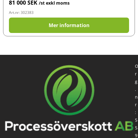
81 000
SEK
/st exkl moms
Art.nr: 302383
Mer information
r
g
.
n
r
:
5
5
9