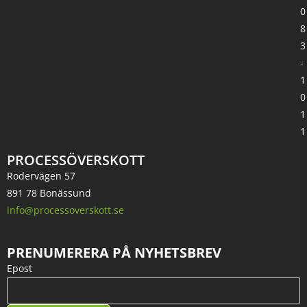
0
8
3
-
1
0
1
1
PROCESSÖVERSKOTT
Rodervägen 57
891 78 Bonässund
info@processoverskott.se
PRENUMERERA PÅ NYHETSBREV
Epost