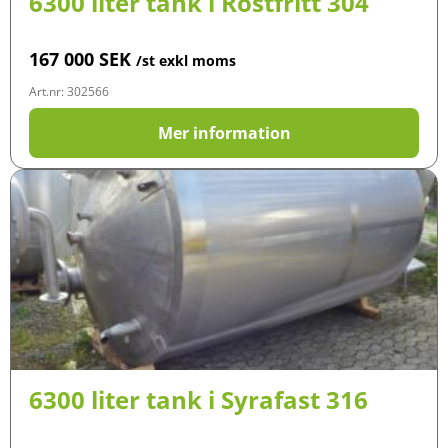
6300 liter tank i Rostfritt 304
167 000
SEK
/st exkl moms
Art.nr: 302566
Mer information
6300 liter tank i Syrafast 316