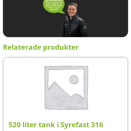
Relaterade produkter
520 liter tank i Syrefast 316