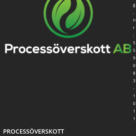
g
.
n
r
:
5
5
9
0
8
3
-
1
0
1
1
PROCESSÖVERSKOTT