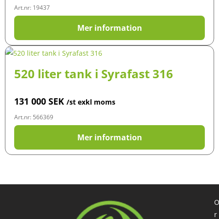
Art.nr: 19437
Mer information
520 liter tank i Syrafast 316
131 000
SEK
/st exkl moms
Art.nr: 566369
Mer information
r