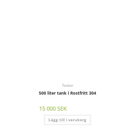
Tankar
500 liter tank i Rostfritt 304
15 000
SEK
/st exkl moms
Lägg till i varukorg