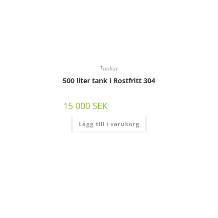
Tankar
500 liter tank i Rostfritt 304
15 000
SEK
/st exkl moms
Lägg till i varukorg