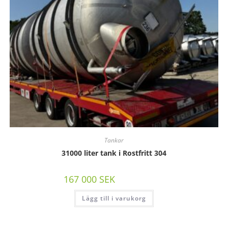
Tankar
31000 liter tank i Rostfritt 304
167 000
SEK
/st exkl moms
Lägg till i varukorg