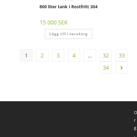
800 liter tank i Rostfritt 304
15 000
SEK
/st exkl moms
Lägg till i varukorg
1
2
3
4
…
32
33
34
r
g
.