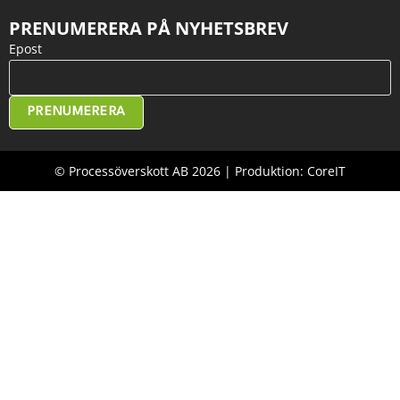
PRENUMERERA PÅ NYHETSBREV
Epost
PRENUMERERA
© Processöverskott AB 2026 | Produktion: CoreIT