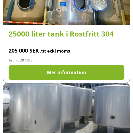
25000 liter tank i Rostfritt 304
205 000
SEK
/st exkl moms
Art.nr: 287393
Mer information