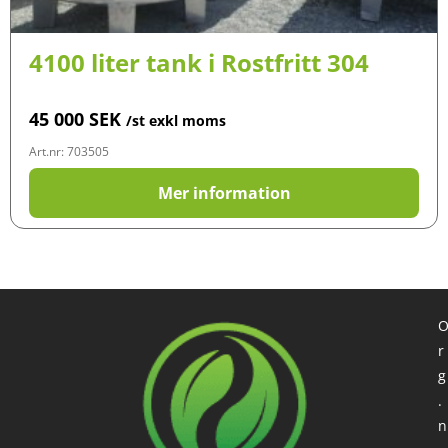
4100 liter tank i Rostfritt 304
45 000
SEK
/st exkl moms
Art.nr: 703505
Mer information
r
g
.
n