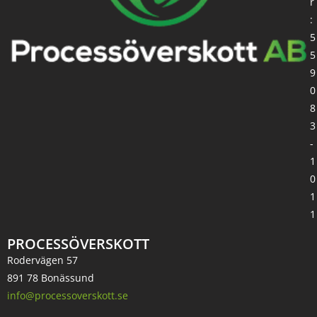
r
:
5
5
9
0
8
3
-
1
0
1
1
PROCESSÖVERSKOTT
Rodervägen 57
891 78 Bonässund
info@processoverskott.se