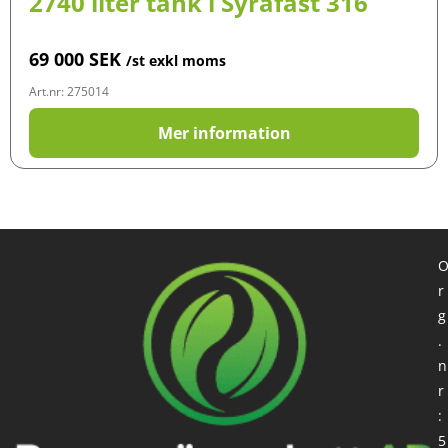
2740 liter tank i Syrafast 316
69 000
SEK
/st exkl moms
Art.nr: 275014
Mer information
r
g
.
n
r
:
5