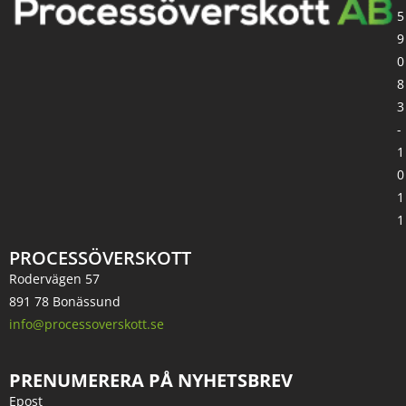
5
9
0
8
3
-
1
0
1
1
PROCESSÖVERSKOTT
Rodervägen 57
891 78 Bonässund
info@processoverskott.se
PRENUMERERA PÅ NYHETSBREV
Epost