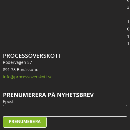
3
-
1
0
1
1
PROCESSÖVERSKOTT
Rodervägen 57
891 78 Bonässund
info@processoverskott.se
PRENUMERERA PÅ NYHETSBREV
Epost
PRENUMERERA