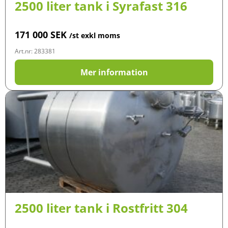
2500 liter tank i Syrafast 316
171 000
SEK
/st exkl moms
Art.nr: 283381
Mer information
2500 liter tank i Rostfritt 304