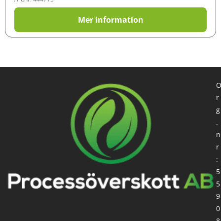
Mer information
r
g
.
n
r
:
5
5
9
0
8