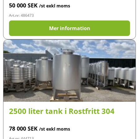
50 000
SEK
/st exkl moms
Art.nr: 486473
Mer information
2500 liter tank i Rostfritt 304
78 000
SEK
/st exkl moms
Art.nr: 444713