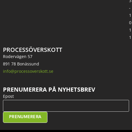
3
-
1
0
1
1
PROCESSÖVERSKOTT
Rodervägen 57
891 78 Bonässund
info@processoverskott.se
PRENUMERERA PÅ NYHETSBREV
Epost
PRENUMERERA