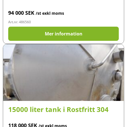
94 000
SEK
/st exkl moms
Art.nr: 486560
Mer information
15000 liter tank i Rostfritt 304
118 000
SEK
/st exkl moms