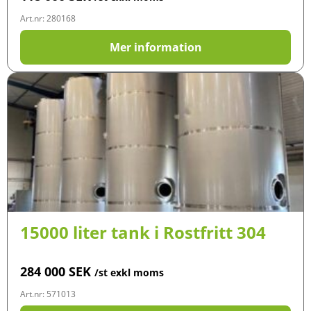
Art.nr: 280168
Mer information
15000 liter tank i Rostfritt 304
284 000
SEK
/st exkl moms
Art.nr: 571013