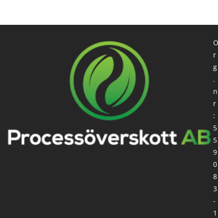
r
g
.
n
r
:
5
5
9
0
8
3
-
1