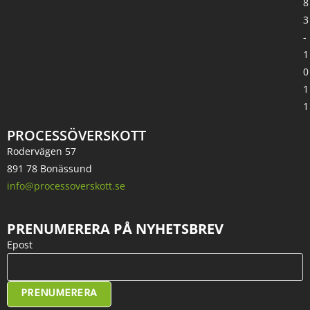
8
3
-
1
0
1
1
PROCESSÖVERSKOTT
Rodervägen 57
891 78 Bonässund
info@processoverskott.se
PRENUMERERA PÅ NYHETSBREV
Epost
PRENUMERERA