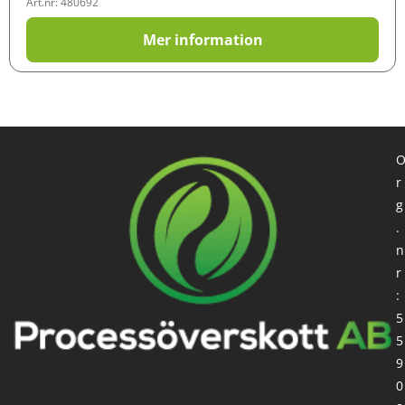
Art.nr: 480692
Mer information
r
g
.
n
r
:
5
5
9
0