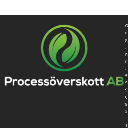
r
g
.
n
r
:
5
5
9
0
8
3
-
1