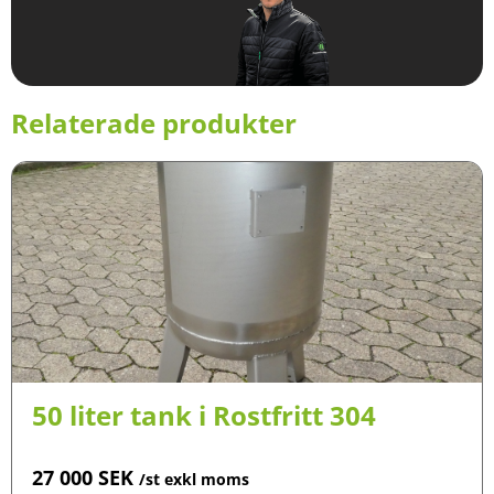
Relaterade produkter
50 liter tank i Rostfritt 304
27 000
SEK
/st exkl moms