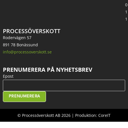
0
1
1
PROCESSÖVERSKOTT
Rodervägen 57
891 78 Bonässund
info@processoverskott.se
PRENUMERERA PÅ NYHETSBREV
Epost
PRENUMERERA
© Processöverskott AB 2026 | Produktion: CoreIT