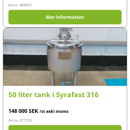
Art.nr: 409973
Mer information
50 liter tank i Syrafast 316
148 000
SEK
/st exkl moms
Art.nr: 377729