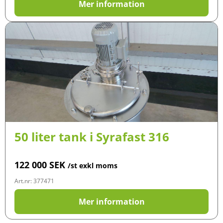
Mer information
50 liter tank i Syrafast 316
122 000
SEK
/st exkl moms
Art.nr: 377471
Mer information