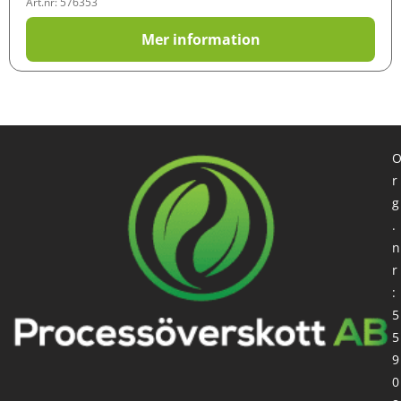
Art.nr: 576353
Mer information
r
g
.
n
r
:
5
5
9
0