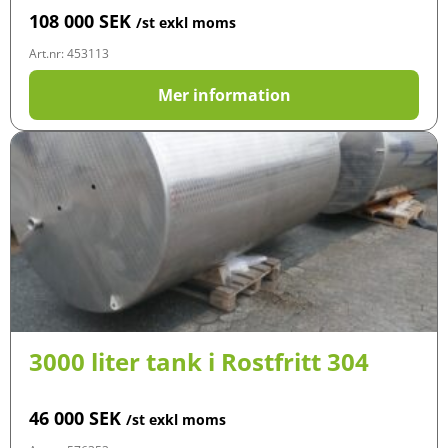
108 000
SEK
/st exkl moms
Art.nr: 453113
Mer information
3000 liter tank i Rostfritt 304
46 000
SEK
/st exkl moms