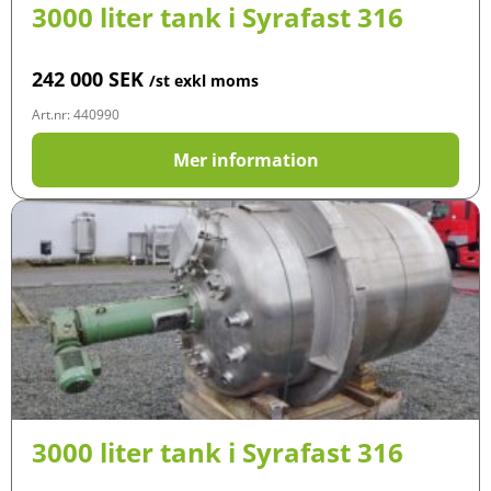
3000 liter tank i Syrafast 316
242 000
SEK
/st exkl moms
Art.nr: 440990
Mer information
3000 liter tank i Syrafast 316