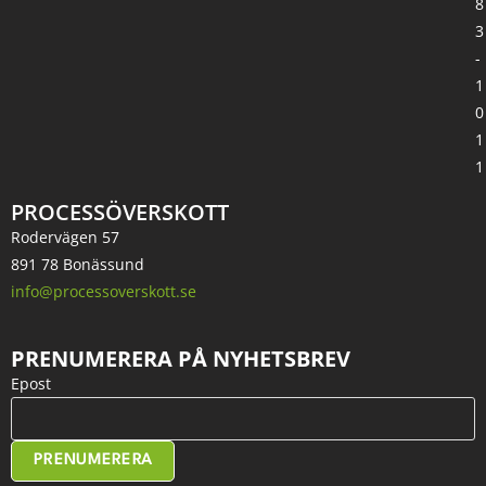
8
3
-
1
0
1
1
PROCESSÖVERSKOTT
Rodervägen 57
891 78 Bonässund
info@processoverskott.se
PRENUMERERA PÅ NYHETSBREV
Epost
PRENUMERERA