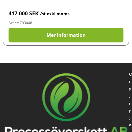
417 000
SEK
/st exkl moms
Art.nr: 703046
Mer information
r
g
.
n
r
:
5