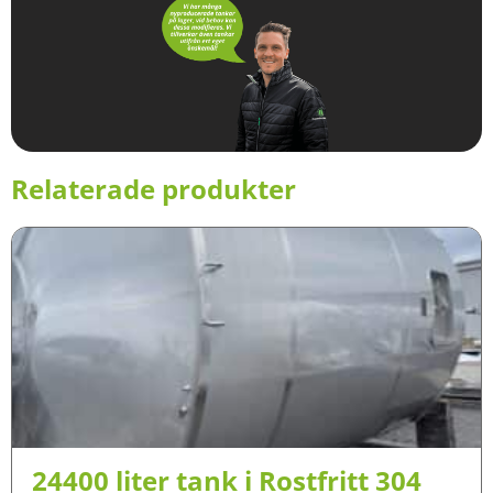
Relaterade produkter
24400 liter tank i Rostfritt 304