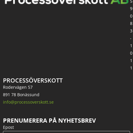
5
9
0
8
3
-
1
0
1
1
PROCESSÖVERSKOTT
Rodervägen 57
891 78 Bonässund
info@processoverskott.se
PRENUMERERA PÅ NYHETSBREV
Epost