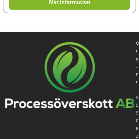
Mer information
r
g
.
n
r
:
5
5
9
0
8
3