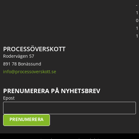
-
1
0
1
1
PROCESSÖVERSKOTT
Rodervägen 57
891 78 Bonässund
info@processoverskott.se
PRENUMERERA PÅ NYHETSBREV
Epost
PRENUMERERA