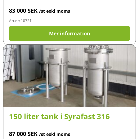
83 000
SEK
/st exkl moms
Art.nr: 10721
Mer information
150 liter tank i Syrafast 316
87 000
SEK
/st exkl moms