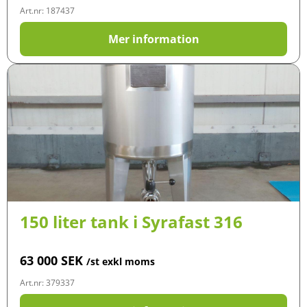
Art.nr: 187437
Mer information
150 liter tank i Syrafast 316
63 000
SEK
/st exkl moms
Art.nr: 379337