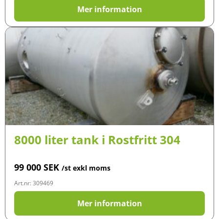
Mer information
8000 liter tank i Rostfritt 304
99 000
SEK
/st exkl moms
Art.nr: 309469
Mer information