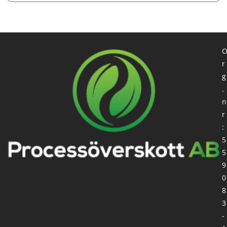
r
g
.
n
r
:
5
5
9
0
8
3
-