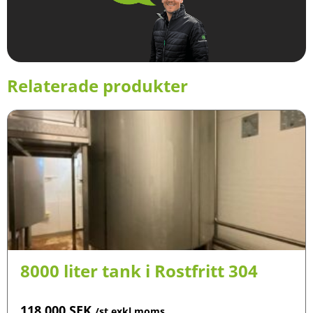
Relaterade produkter
8000 liter tank i Rostfritt 304
118 000
SEK
/st exkl moms