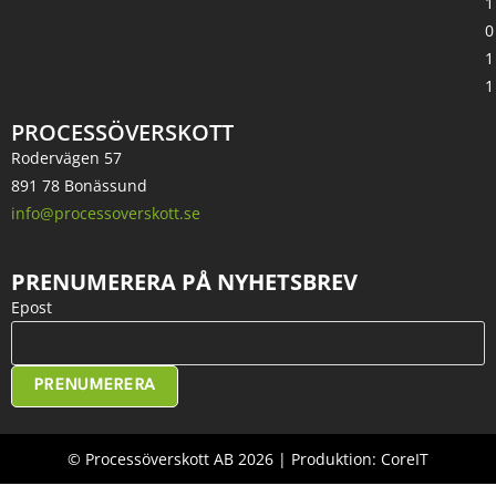
1
0
1
1
PROCESSÖVERSKOTT
Rodervägen 57
891 78 Bonässund
info@processoverskott.se
PRENUMERERA PÅ NYHETSBREV
Epost
PRENUMERERA
© Processöverskott AB 2026 | Produktion: CoreIT