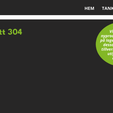
HEM
TAN
itt 304