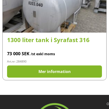
1300 liter tank i Syrafast 316
73 000
SEK
/st exkl moms
Art.nr: 284890
Mer information