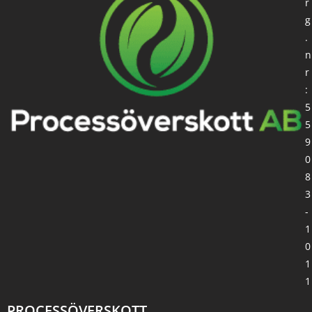
r
g
.
n
r
:
5
5
9
0
8
3
-
1
0
1
1
PROCESSÖVERSKOTT