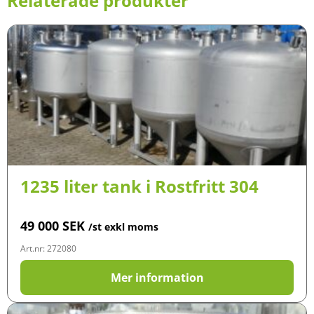
Relaterade produkter
1235 liter tank i Rostfritt 304
49 000
SEK
/st exkl moms
Art.nr: 272080
Mer information