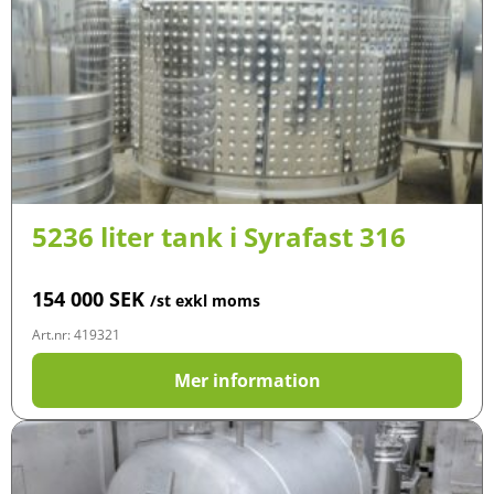
5236 liter tank i Syrafast 316
154 000
SEK
/st exkl moms
Art.nr: 419321
Mer information