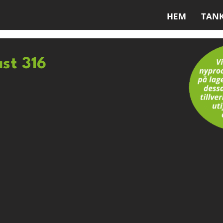
HEM
TAN
ast 316