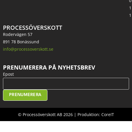
0
1
1
PROCESSÖVERSKOTT
Rodervägen 57
891 78 Bonässund
info@processoverskott.se
PRENUMERERA PÅ NYHETSBREV
Epost
PRENUMERERA
© Processöverskott AB 2026 | Produktion: CoreIT