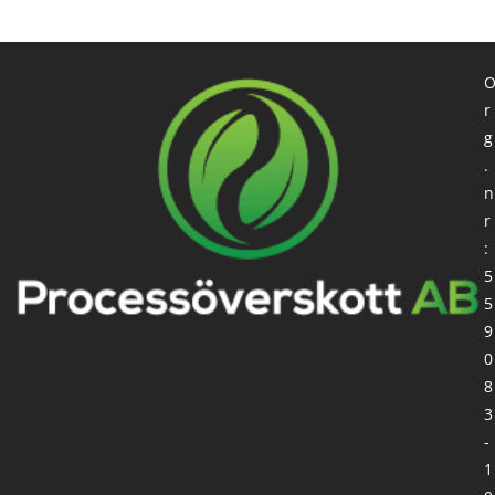
r
g
.
n
r
:
5
5
9
0
8
3
-
1