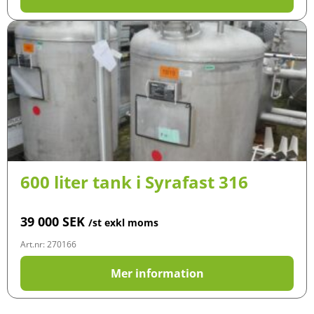
600 liter tank i Syrafast 316
39 000
SEK
/st exkl moms
Art.nr: 270166
Mer information