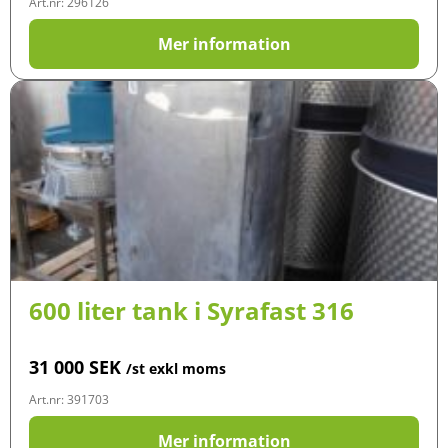
Art.nr: 296126
Mer information
600 liter tank i Syrafast 316
31 000
SEK
/st exkl moms
Art.nr: 391703
Mer information