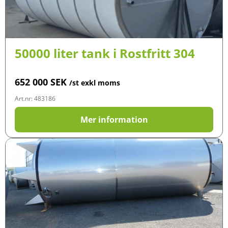
50000 liter tank i Rostfritt 304
652 000
SEK
/st exkl moms
Art.nr: 483186
Mer information