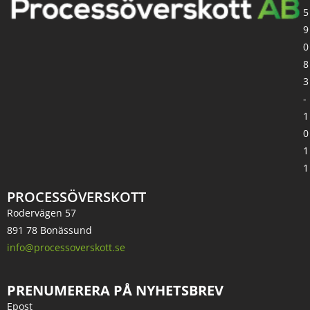
5
9
0
8
3
-
1
0
1
1
PROCESSÖVERSKOTT
Rodervägen 57
891 78 Bonässund
info@processoverskott.se
PRENUMERERA PÅ NYHETSBREV
Epost