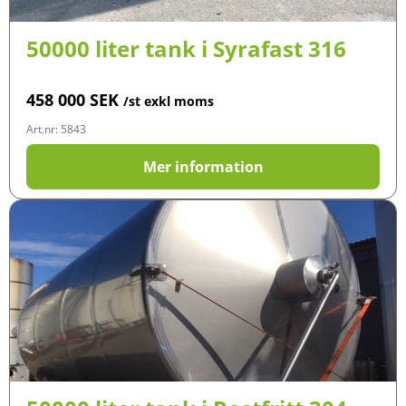
50000 liter tank i Syrafast 316
458 000
SEK
/st exkl moms
Art.nr: 5843
Mer information