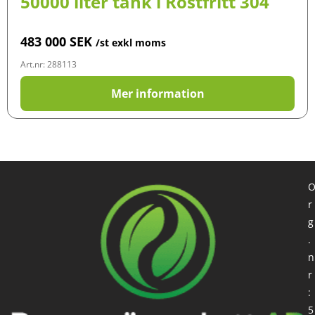
50000 liter tank i Rostfritt 304
483 000
SEK
/st exkl moms
Art.nr: 288113
Mer information
r
g
.
n
r
:
5