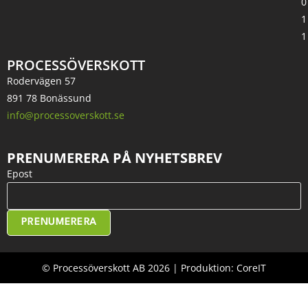
0
1
1
PROCESSÖVERSKOTT
Rodervägen 57
891 78 Bonässund
info@processoverskott.se
PRENUMERERA PÅ NYHETSBREV
Epost
PRENUMERERA
© Processöverskott AB 2026 | Produktion: CoreIT