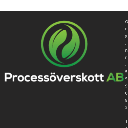
r
g
.
n
r
:
5
5
9
0
8
3
-
1