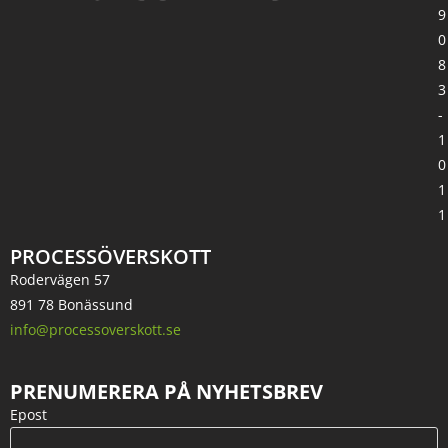
9
0
8
3
-
1
0
1
1
PROCESSÖVERSKOTT
Rodervägen 57
891 78 Bonässund
info@processoverskott.se
PRENUMERERA PÅ NYHETSBREV
Epost