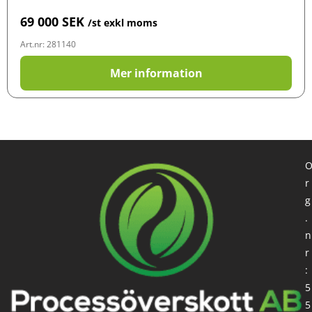
69 000
SEK
/st exkl moms
Art.nr: 281140
Mer information
r
g
.
n
r
:
5
5